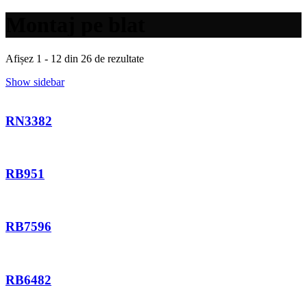
Montaj pe blat
Afișez 1 - 12 din 26 de rezultate
Show sidebar
RN3382
RB951
RB7596
RB6482