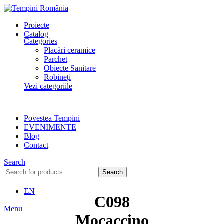
Proiecte
Catalog
Categories
Placări ceramice
Parchet
Obiecte Sanitare
Robineți
Vezi categoriile
Povestea Tempini
EVENIMENTE
Blog
Contact
Search
Search
EN
C098
Menu
Mocaccino