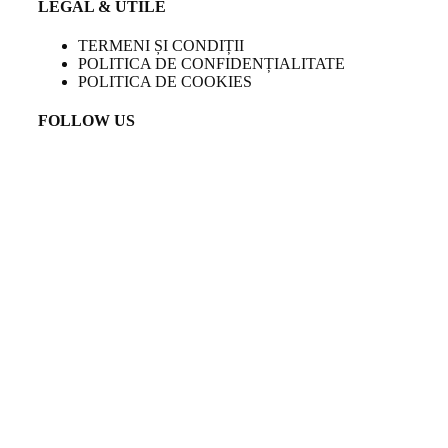
LEGAL & UTILE
TERMENI ȘI CONDIȚII
POLITICA DE CONFIDENȚIALITATE
POLITICA DE COOKIES
FOLLOW US
LANGUAGE
EN
Created by
Venturient
COPYRIGHT
2023 TEMPINI