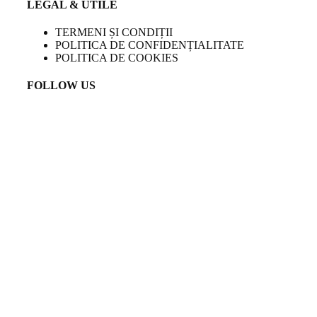
LEGAL & UTILE
TERMENI ȘI CONDIȚII
POLITICA DE CONFIDENȚIALITATE
POLITICA DE COOKIES
FOLLOW US
LANGUAGE
EN
Created by
Venturient
COPYRIGHT
2023 TEMPINI