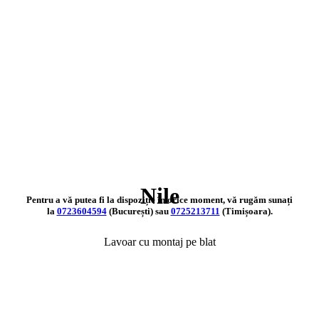
Nile
Pentru a vă putea fi la dispoziție în orice moment, vă rugăm sunați
la
0723604594
(București) sau
0725213711
(Timișoara).
Lavoar cu montaj pe blat