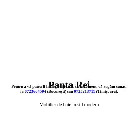
Panta Rei
Pentru a vă putea fi la dispoziție în orice moment, vă rugăm sunați
la
0723604594
(București) sau
0725213711
(Timișoara).
Mobilier de baie in stil modern