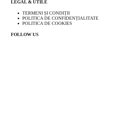
LEGAL & UTILE
TERMENI ȘI CONDIȚII
POLITICA DE CONFIDENȚIALITATE
POLITICA DE COOKIES
FOLLOW US
LANGUAGE
EN
Created by
Venturient
COPYRIGHT
2023 TEMPINI