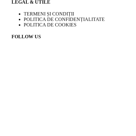
LEGAL & UTILE
TERMENI ȘI CONDIȚII
POLITICA DE CONFIDENȚIALITATE
POLITICA DE COOKIES
FOLLOW US
LANGUAGE
EN
Created by
Venturient
COPYRIGHT
2023 TEMPINI