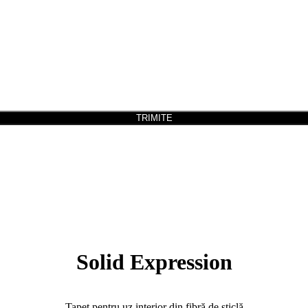
TRIMITE
Solid Expression
Tapet pentru uz interior din fibră de sticlă