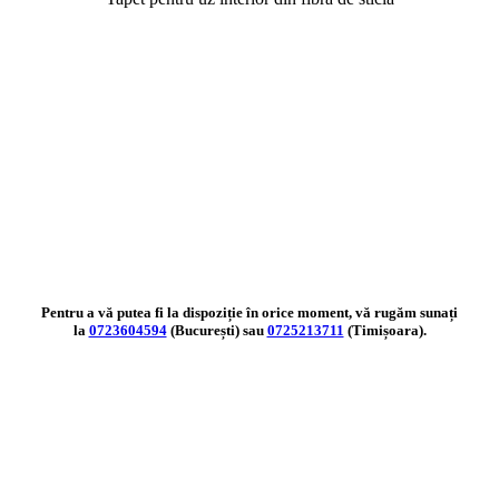
Pentru a vă putea fi la dispoziție în orice moment, vă rugăm sunați
la
0723604594
(București) sau
0725213711
(Timișoara).