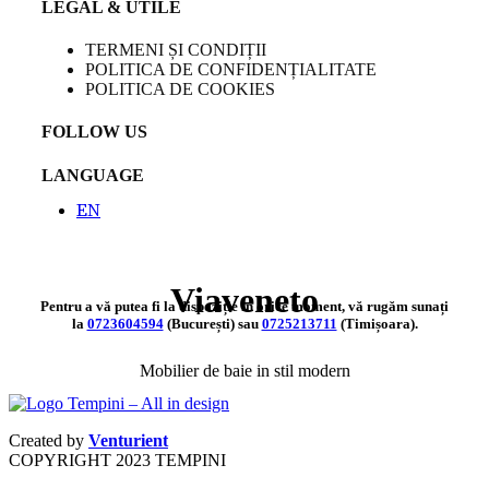
LEGAL & UTILE
TERMENI ȘI CONDIȚII
POLITICA DE CONFIDENȚIALITATE
POLITICA DE COOKIES
FOLLOW US
LANGUAGE
EN
Viaveneto
Pentru a vă putea fi la dispoziție în orice moment, vă rugăm sunați
la
0723604594
(București) sau
0725213711
(Timișoara).
Mobilier de baie in stil modern
Created by
Venturient
COPYRIGHT
2023 TEMPINI