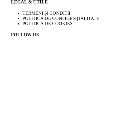
LEGAL & UTILE
TERMENI ȘI CONDIȚII
POLITICA DE CONFIDENȚIALITATE
POLITICA DE COOKIES
FOLLOW US
LANGUAGE
EN
Created by
Venturient
COPYRIGHT
2023 TEMPINI