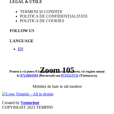
LEGAL & UTILE
TERMENI ȘI CONDIȚII
POLITICA DE CONFIDENȚIALITATE
POLITICA DE COOKIES
FOLLOW US
LANGUAGE
EN
Zoom 105
Pentru a vă putea fi la dispoziție în orice moment, vă rugăm sunați
la
0723604594
(București) sau
0725213711
(Timișoara).
Mobilier de baie in stil modern
Created by
Venturient
COPYRIGHT
2023 TEMPINI